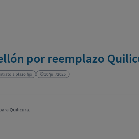
lón por reemplazo Quilicu
ntrato a plazo fijo
10/jul./2025
ara Quilicura.