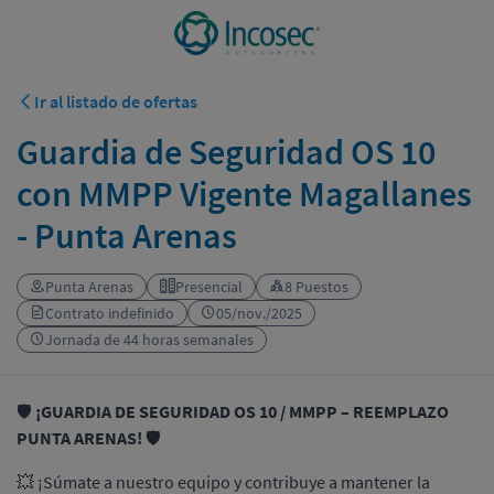
Ir al listado de ofertas
Guardia de Seguridad OS 10
con MMPP Vigente Magallanes
- Punta Arenas
Punta Arenas
Presencial
8 Puestos
Contrato indefinido
05/nov./2025
Jornada de 44 horas semanales
🛡️
¡GUARDIA DE SEGURIDAD OS 10 / MMPP – REEMPLAZO
PUNTA ARENAS!
🛡️
💥 ¡Súmate a nuestro equipo y contribuye a mantener la